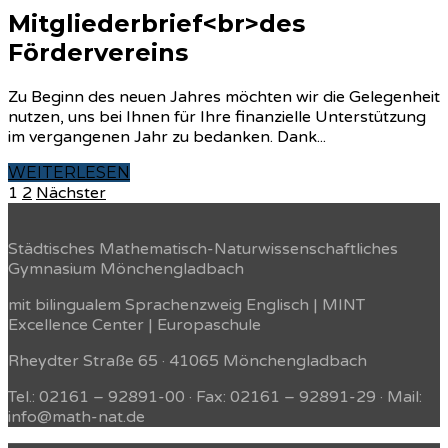
Mitgliederbrief<br>des
Fördervereins
Zu Beginn des neuen Jahres möchten wir die Gelegenheit
nutzen, uns bei Ihnen für Ihre finanzielle Unterstützung
im vergangenen Jahr zu bedanken. Dank...
WEITERLESEN
Seitennummerierung
Seite
Seite
1
2
Nächster
der
Städtisches Mathematisch-Naturwissenschaftliches
Beiträge
Gymnasium Mönchengladbach
mit bilingualem Sprachenzweig Englisch | MINT
Excellence Center | Europaschule
Rheydter Straße 65 · 41065 Mönchengladbach
Tel.: 02161 – 92891-00 · Fax: 02161 – 92891-29 · Mail:
info@math-nat.de