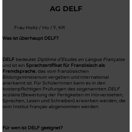
AG DELF
Frau Holtz / Ho / F, KR
Was ist überhaupt DELF?
DELF
bedeutet
Diplôme d’Etudes en Langue Française
und ist ein
Sprachzertifikat für Französisch als
Fremdsprache
, das vom französischen
Bildungsministerium vergeben und international
anerkannt ist. Für SchülerInnen kann es in den
kostenpflichtigen Prüfungen des sogenannten
DELF
scolaire
(Bewertung der Fertigkeiten im Hörverstehen,
Sprechen, Lesen und Schreiben) erworben werden, die
vom Institut français abgenommen werden.
Für wen ist DELF geeignet?