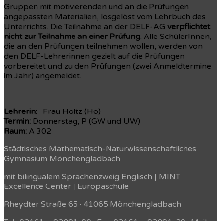
Gruppen mit motivierenden und an die Prüfungen
angepassten Materialien, losgelöst vom Lehrbuch des
Unterrichts. Die Teilnahme an der DELF-AG
verpflichtet
nicht zur Teilnahme an einer Prüfung
. Alle SchülerInnen,
die an den Prüfungen teilnehmen wollen, werden von
den DELF-Lehrerinnen gezielt auf die Prüfungen
vorbereitet und zu den Prüfungen (zwei Anmeldtermine
im Jahr) angemeldet.
Lehrerin:
Frau Holtz (Ho)
Termin:
Donnerstag, P (GW und UW)
Raum:
A 302
Städtisches Mathematisch-Naturwissenschaftliches
Gymnasium Mönchengladbach
mit bilingualem Sprachenzweig Englisch | MINT
Excellence Center | Europaschule
Rheydter Straße 65 · 41065 Mönchengladbach