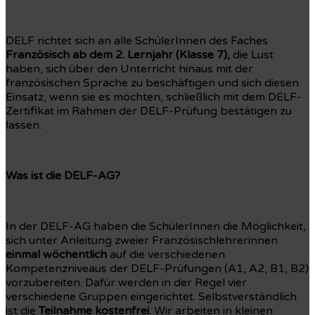
DELF richtet sich an alle SchülerInnen des Faches
Französisch ab dem 2. Lernjahr (Klasse 7),
die Lust
haben, sich über den Unterricht hinaus mit der
französischen Sprache zu beschäftigen und sich diesen
Einsatz, wenn sie es möchten, schließlich mit dem DELF-
Zertifikat im Rahmen der DELF-Prüfung bestätigen zu
lassen.
Was ist die DELF-AG?
In der DELF-AG haben die SchülerInnen die Möglichkeit,
sich unter Anleitung zweier Französischlehrerinnen
einmal wöchentlich
auf die verschiedenen
Kompetenzniveaus der DELF-Prüfungen (A1, A2, B1, B2)
vorzubereiten. Dafür werden in der Regel vier
verschiedene Gruppen eingerichtet. Selbstverständlich
ist die
Teilnahme kostenfrei
. Wir arbeiten in kleinen