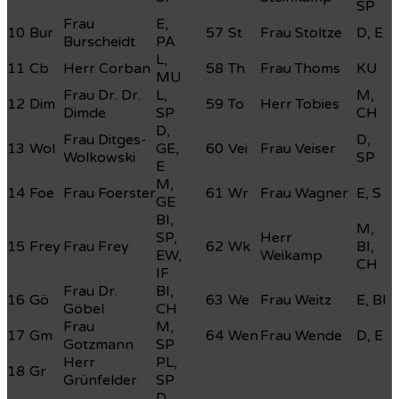
SP
Frau
E,
10
Bur
57
St
Frau Stoltze
D, E
Burscheidt
PA
L,
11
Cb
Herr Corban
58
Th
Frau Thoms
KU
MU
Frau Dr. Dr.
L,
M,
12
Dim
59
To
Herr Tobies
Dimde
SP
CH
D,
Frau Ditges-
D,
13
Wol
GE,
60
Vei
Frau Veiser
Wolkowski
SP
E
M,
14
Foe
Frau Foerster
61
Wr
Frau Wagner
E, S
GE
BI,
M,
SP,
Herr
15
Frey
Frau Frey
62
Wk
BI,
EW,
Weikamp
CH
IF
Frau Dr.
BI,
16
Gö
63
We
Frau Weitz
E, BI
Göbel
CH
Frau
M,
17
Gm
64
Wen
Frau Wende
D, E
Gotzmann
SP
Herr
PL,
18
Gr
Grünfelder
SP
D,