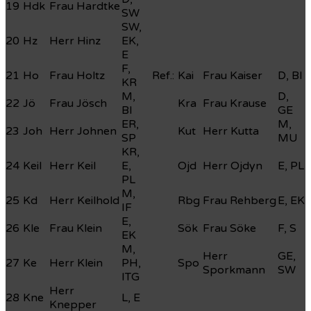
19
Hdk
Frau Hardtke
SW
SW,
20
Hz
Herr Hinz
EK,
E
F,
21
Ho
Frau Holtz
Ref.:
Kai
Frau Kaiser
D, BI
KR
M,
D,
22
Jö
Frau Jösch
Kra
Frau Krause
BI
GE
ER,
M,
23
Joh
Herr Johnen
Kut
Herr Kutta
SP
MU
KR,
24
Keil
Herr Keil
E,
Ojd
Herr Ojdyn
E, PL
PL
M,
25
Kd
Herr Keilhold
Rbg
Frau Rehberg
E, EK
IF
E,
26
Kle
Frau Klein
Sök
Frau Söke
F, S
EK
M,
Herr
GE,
27
Ke
Herr Klein
PH,
Spo
Sporkmann
SW
ITG
Herr
28
Kne
L, E
Knepper