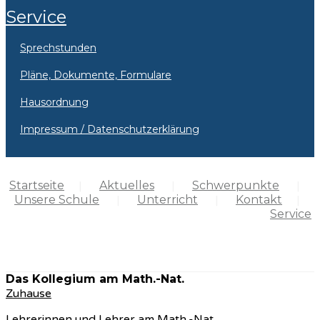
Service
Sprechstunden
Pläne, Dokumente, Formulare
Hausordnung
Impressum / Datenschutzerklärung
Startseite
Aktuelles
Schwerpunkte
Unsere Schule
Unterricht
Kontakt
Service
Das Kollegium am Math.-Nat.
Zuhause
Lehrerinnen und Lehrer am Math.-Nat.