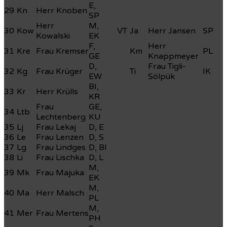
E,
29
Kn
Herr Knoben
SP
Herr
M,
30
Kow
VT
Ja
Herr Jansen
SP
Kowalski
EK
F,
Herr
31
Kre
Frau Kremser
Km
PL
GE
Knappmeyer
D,
Frau Tigli-
32
Kg
Frau Krüger
Ti
IK
EW
Sölpük
BI,
33
Kr
Herr Krülls
KR
Frau
GE,
34
Ltb
Lechtenberg
KU
35
Lj
Frau Lekaj
D, E
36
Le
Frau Lenzen
D, S
37
Lg
Frau Lindges
D, BI
38
Li
Frau Lischka
D, L
M,
39
Mk
Frau Majuka
EK
M,
40
Ma
Herr Malsch
PL
M,
41
Mer
Frau Mertens
PH