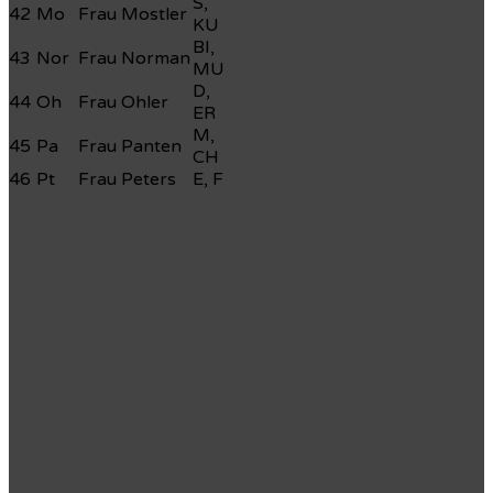
S,
42
Mo
Frau Mostler
KU
BI,
43
Nor
Frau Norman
MU
D,
44
Oh
Frau Ohler
ER
M,
45
Pa
Frau Panten
CH
46
Pt
Frau Peters
E, F