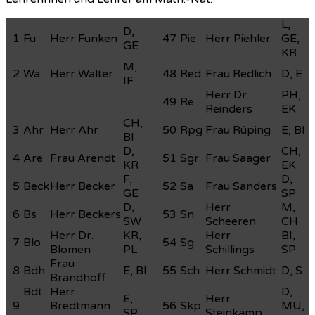
L,
D,
1
Fu
Herr Funken
47
Pie
Herr Piehler
GE,
GE
KR
M,
2
Wa
Herr Walter
48
Red
Frau Redlich
D, E
IF
Herr Dr.
PH,
49
Re
Reinders
EK
CH,
3
Ahr
Herr Ahr
50
Rpg
Frau Rüping
E, BI
BI
D,
CH,
4
Are
Frau Arendt
51
Sgr
Frau Saager
KR
EK
F,
D,
5
Beck
Herr Becker
52
Sa
Frau Sanders
GE
SP
D,
Herr
M,
6
Bs
Herr Beckers
53
Sn
SW
Scheeren
CH
Herr Dr.
KR,
Herr
BI,
7
Blo
54
Sg
Blomen
PL
Schillings
SP
Frau
8
Bdh
E, BI
55
Sch
Herr Schmidt
D, S
Brandhoff
Bdt
Herr
D,
E,
Herr
9
Bredtmann
56
Skp
MU,
SP
Steinkamp