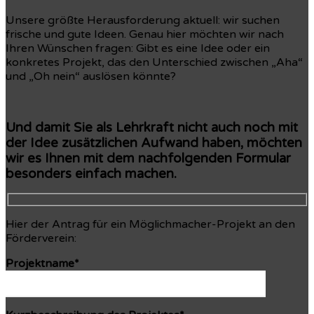
Unsere größte Herausforderung aktuell: wir suchen
frische und gute Ideen. Genau hier möchten wir nach
Ihren Wünschen fragen: Gibt es eine Idee oder ein
konkretes Projekt, das den Unterschied zwischen „Aha“
und „Oh nein“ auslösen könnte?
Und damit Sie als Lehrkraft nicht auch noch mit
der Idee zusätzlichen Aufwand haben, möchten
wir es Ihnen mit dem nachfolgenden Formular
besonders einfach machen.
Hier der Antrag für ein Möglichmacher-Projekt an den
Förderverein:
Projektname*