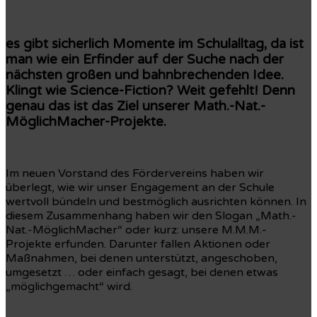
es gibt sicherlich Momente im Schulalltag, da ist
man wie ein Erfinder auf der Suche nach der
nächsten großen und bahnbrechenden Idee.
Klingt wie Science-Fiction? Weit gefehlt! Denn
genau das ist das Ziel unserer Math.-Nat.-
MöglichMacher-Projekte.
Im neuen Vorstand des Fördervereins haben wir
überlegt, wie wir unser Engagement an der Schule
wertvoll bündeln und bestmöglich ausrichten können. In
diesem Zusammenhang haben wir den Slogan „Math.-
Nat.-MöglichMacher“ oder kurz: unsere M.M.M.-
Projekte erfunden. Darunter fallen Aktionen oder
Maßnahmen, bei denen unterstützt, angeschoben,
umgesetzt … oder einfach gesagt, bei denen etwas
„möglichgemacht“ wird.