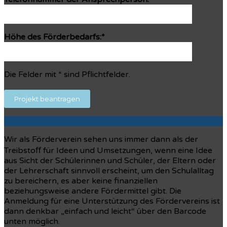
Höhe des Förderbedarfs:*
Die Felder mit * sind Pflichtfelder.
Wir als Förderverein sehen uns immer dann als der
Treibstoﬀ für Ideen und Umsetzungen, wenn eine Idee
aus Sicht der Schülerinnen und Schüler, der Eltern oder
der Lehrerschaft sinnvoll erscheint, um den Schulalltag
zu bereichern, es aber keine finanziellen
beziehungsweise andere Fördermittel gibt. Die
Anmeldung für eine Unterstützung des Fördervereins ist
dann denkbar „einfach und leicht“ über den Barcode
unten möglich.