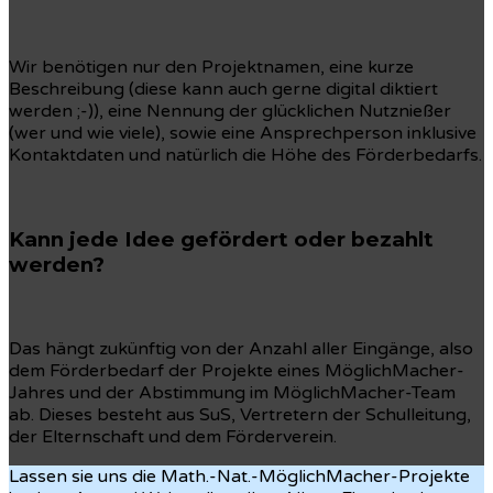
Wir benötigen nur den Projektnamen, eine kurze
Beschreibung (diese kann auch gerne digital diktiert
werden ;-)), eine Nennung der glücklichen Nutznießer
(wer und wie viele), sowie eine Ansprechperson inklusive
Kontaktdaten und natürlich die Höhe des Förderbedarfs.
Kann jede Idee gefördert oder bezahlt
werden?
Das hängt zukünftig von der Anzahl aller Eingänge, also
dem Förderbedarf der Projekte eines MöglichMacher-
Jahres und der Abstimmung im MöglichMacher-Team
ab. Dieses besteht aus SuS, Vertretern der Schulleitung,
der Elternschaft und dem Förderverein.
Lassen sie uns die Math.-Nat.-MöglichMacher-Projekte