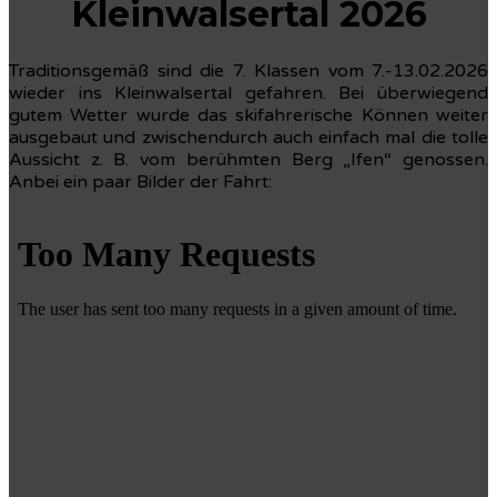
Kleinwalsertal 2026
Traditionsgemäß sind die 7. Klassen vom 7.-13.02.2026
wieder ins Kleinwalsertal gefahren. Bei überwiegend
gutem Wetter wurde das skifahrerische Können weiter
ausgebaut und zwischendurch auch einfach mal die tolle
Aussicht z. B. vom berühmten Berg „Ifen“ genossen.
Anbei ein paar Bilder der Fahrt: