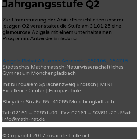
Jahrgangsstufe Q2
Zur Unterstützung der Abiturfeierlichkeiten unserer
jetzigen Q2 veranstaltet die Stufe am 31.01.25 eine
glamouröse Abigala mit einem unterhaltsamen
Programm. Anbei die Einladung.
Abigala Plakat A3_ohne Anschnitt_250106_154715
Städtisches Mathematisch-Naturwissenschaftliches
Gymnasium Mönchengladbach
mit bilingualem Sprachenzweig Englisch | MINT
Excellence Center | Europaschule
Rheydter Straße 65 · 41065 Mönchengladbach
Tel.: 02161 – 92891-00 · Fax: 02161 – 92891-29 · Mail:
info@math-nat.de
© Copyright 2017 rosarote-brille.net