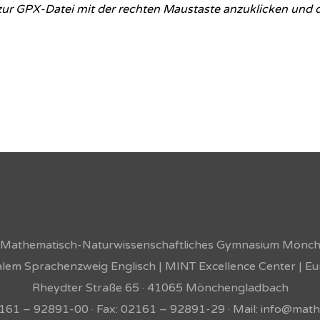
k zur GPX-Datei mit der rechten Maustaste anzuklicken und 
s Mathematisch-Naturwissenschaftliches Gymnasium Mönc
ualem Sprachenzweig Englisch | MINT Excellence Center | E
Rheydter Straße 65 · 41065 Mönchengladbach
02161 – 92891-00 · Fax: 02161 – 92891-29 · Mail: info@math