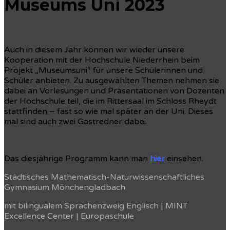
Museums Uni 2023
Auch in diesem Jahr können wir wieder unsere
Kooperation mit der Hochschule Niederrhein beim
Projekt „Museumsuni“ für unsere Schülerinnen und
Schüler anbieten. Zu ausgewählten Themen nehmen sie
dabei an Vorlesungen und Präsentationen von Dozenten
der Hochschule teil, die im Rittersaal im Schloss Rheydt
stattfinden – fast so wie mal später an der Uni. Dieses
mal sind auch zwei Gastredner dabei.
Das diesjährige Programm kann man
hier
einsehen.
Städtisches Mathematisch-Naturwissenschaftliches
Gymnasium Mönchengladbach
mit bilingualem Sprachenzweig Englisch | MINT
Excellence Center | Europaschule