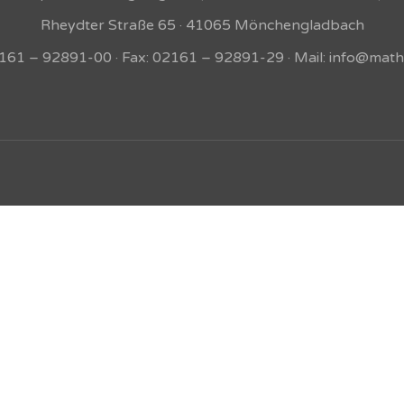
Rheydter Straße 65 · 41065 Mönchengladbach
02161 – 92891-00 · Fax: 02161 – 92891-29 · Mail: info@math